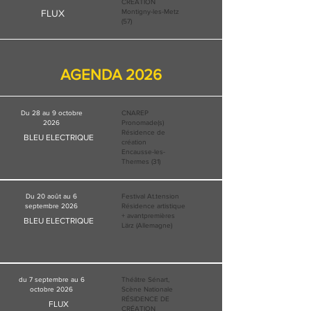
CRÉATION
FLUX
Montigny-les-Metz
(57)
AGENDA 2026
Du 28 au 9 octobre
CNAREP
2026
Pronomade(s)
Résidence de
BLEU ELECTRIQUE
création
Encausse-les-
Thermes (31)
Du 20 août au 6
Festival At.tension
septembre 2026
Résidence artistique
+ avantpremières
BLEU ELECTRIQUE
Lärz (Allemagne)
du 7 septembre au 6
Théâtre Sénart,
octobre 2026
Scène Nationale
RÉSIDENCE DE
FLUX
CRÉATION