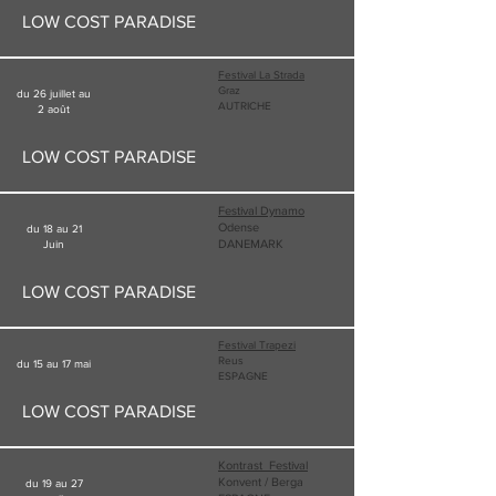
LOW COST PARADISE
Festival La Strada
Graz
du 26 juillet au
AUTRICHE
2 août
LOW COST PARADISE
Festival Dynamo
Odense
du 18 au 21
DANEMARK
Juin
LOW COST PARADISE
Festival Trapez
i
Reus
du 15 au 17 mai
ESPAGNE
LOW COST PARADISE
Kontrast Festival
Konvent / Berga
du 19 au 27