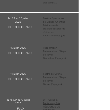
Lieusaint (77)
Du 25 au 30 juillet
Festival Spectacles
2026
de Grands Chemins
Résidence de
BLEU ELECTRIQUE
création et sortie de
résidence
Ax-les-Thermes (09)
15 juillet 2026
Roca Umbert
Présentation d'étape
BLEU ELECTRIQUE
de travail
Granollers (Espagne)
14 juillet 2026
Teatre de Girona
Présentation d'étape
BLEU ELECTRIQUE
de travail
Girona (Espagne)
du 16 juin au 17 juillet
UP - Circus &
2026
Performing Arts
RÉSIDENCE DE
FLUX