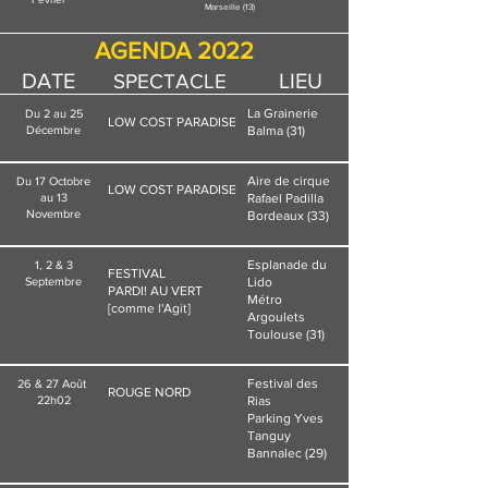
Marseille (13)
AGENDA 2022
DATE
LIEU
SPECTACLE
La Grainerie
Du 2 au 25
LOW COST PARADISE
Décembre
Balma (31)
Aire de cirque
Du 17 Octobre
LOW COST PARADISE
au 13
Rafael Padilla
Novembre
Bordeaux (33)
Esplanade du
1, 2 & 3
FESTIVAL
Septembre
Lido
PARDI! AU VERT
Métro
[comme l'Agit]
Argoulets
Toulouse (31)
Festival des
26 & 27 Août
ROUGE NORD
22h02
Rias
Parking Yves
Tanguy
Bannalec (29)