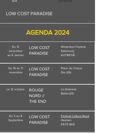
ESPAGNE
avril
LOW COST PARADISE
AGENDA 2024
Du 13
LOW COST
Winterfest Festival
décembre
Salzbourg
PARADISE
au 6 Janvier
AUTRICHE
Du 14 au 17
LOW COST
Place du Cirque
novembre
Die (26)
PARADISE
Le
12 octobre
ROUGE
La Grainerie
Balma (31)
NORD //
THE END
Du 3 au 8
LOW COST
Festival Cultura Nova
Septembre
Heerlen
PARADISE
PAYS BAS