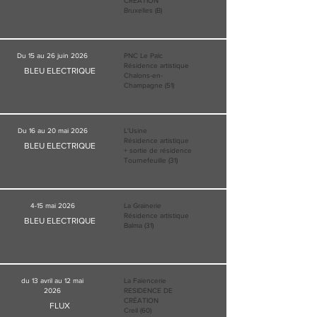
CRÉATION
Bruxelles (B)
Du 15 au 26 juin 2026
PNC Le Palc
Résidence artistique
BLEU ELECTRIQUE
Chalons-en-
Champagne (51)
Du 16 au 20 mai 2026
L'Usine
Résidence artistique
BLEU ELECTRIQUE
+ sortie de résidence
Tournefeuille (31)
4-15 mai 2026
La Grainerie
Résidence artistique
BLEU ELECTRIQUE
Balma (31)
du 13 avril au 12 mai
La Faïencerie
2026
RESIDENCE DE
CRÉATION
FLUX
Creil (60)