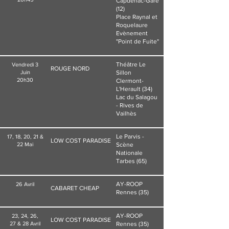
Capdenac-Gare
(12)
Place Raynal et
Roquelaure
Evènement
"Point de Fuite"
Théâtre Le
Vendredi 3
ROUGE NORD
Juin
Sillon
20h30
Clermont-
L'Herault (34)
Lac du Salagou
- Rives de
Vailhès
Le Parvis -
17, 18, 20, 21 &
LOW COST PARADISE
22 Mai
Scène
Nationale
Tarbes (65)
AY-ROOP
26 Avril
CABARET CHEAP
Rennes (35)
AY-ROOP
23, 24, 26,
LOW COST PARADISE
27 & 28 Avril
Rennes (35)