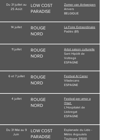
Du 31 juillet au
LOW COST
Zomer van Antwerpen
25 Août
Anvers
PARADISE
BELGIQUE
14 juillet
ROUGE
La Foire Extraordinaire
Padiès (81)
NORD
11 juillet
ROUGE
Artot saison culturelle
Sant Hipòlit de
NORD
Voltregà
ESPAGNE
6 et 7 juillet
ROUGE
Festival Al Carrer
Viladecans
NORD
ESPAGNE
4 juillet
ROUGE
Festival per amor a
l’Hart
NORD
L’Hospitalet de
Llobregat
ESPAGNE
Du 31 Mai au 9
LOW COST
Esplanade du Lido -
Juin
Métro Argoulets
PARADISE
Toulouse 31500