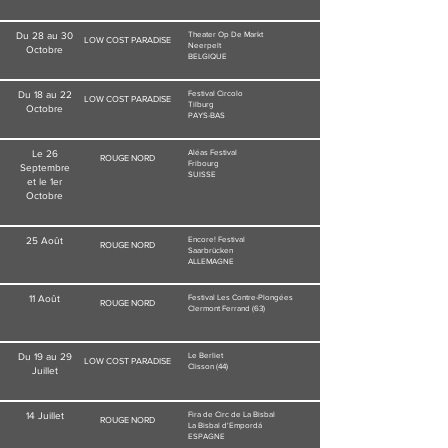
Du 28 au 30
Theater Op De Markt
LOW COST PARADISE
Neerpelt
Octobre
BELGIQUE
Du 18 au 22
Festival Circolo
LOW COST PARADISE
Tilburg
Octobre
PAYS-BAS
Le 26
Aléas Festival
ROUGE NORD
Fribourg
Septembre
SUISSE
et le 1er
Octobre
25 Août
Encore! Festival
ROUGE NORD
Saarbrücken
ALLEMAGNE
11 Août
Festival Les Contre-Plongées
ROUGE NORD
Clermont Ferrand (63)
Du 19 au
29
Le Berliet
LOW COST PARADISE
Clisson (44)
Juillet
14 Juillet
Fira de Circ de La Bisbal
ROUGE NORD
La Bisbal d'Empordá
ESPAGNE