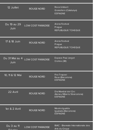
12 Juillet
Roca Umbert
ROUGE NORD
Granollers (Catalunya)
ESPAGNE
Du 19 au 29
Arena Festival
LOW COST PARADISE
Prague
Juin
REPUBLIQUE TCHEQUE
17 & 18 Juin
Arena Festival
ROUGE NORD
Prague
REPUBLIQUE TCHEQUE
Du 31 Mai au 4
Espace Paul Jargot
LOW COST PARADISE
Crolles (38)
Juin
10, 11 & 12 Mai
Fira Trapzei
ROUGE NORD
Reus (Barcelona)
ESPAGNE
22 Avril
Dia Mundial del Circ
ROUGE NORD
Ateneu 9Barris
5barcelona)
ESPAGNE
1er & 2 Avril
Mostra Igualda
ROUGE NORD
Igualada (Barcelona)
ESPAGNE
Du 3 au 11
BIAC - Biennale Internationale des
LOW COST PARADISE
Arts du Cirque
Février