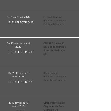
Du 6 au 11 avril 2026
Festival Kontrast
Résidence artistique
BLEU ELECTRIQUE
Cal Rosal (Espagne)
Du 23 mars au 4 avril
CNAREP Atelier 231
2026
Résidence artistique
Sotteville-lès-Rouen
BLEU ELECTRIQUE
(76)
Du 23 février au 7
Roca Umbert
mars 2026
Résidence artistique
Granollers (Espagne)
BLEU ELECTRIQUE
du 16 février au 17
Circa
, Pôle National
mars 2026
Cirque, Auch Gers
Occitanie (31)