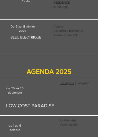
FLUX
RESIDENCE
Auch (32)
Du 9 au 13 février
L'Usine
2026
Résidence technique
Tournefeuille (31)
BLEU ELECTRIQUE
AGENDA 2025
Tarragona
(Espagne)
du 20 au 26
décembre
LOW COST PARADISE
La Glissade
Aurignac (31)
du 1 au 5
octobre