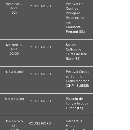
Festival Les
Vendredi 12
ROUGE NORD
Août
Contres
20h
Plongées
Place du 1er
mai
Clermont-
Ferrand (63)
Saison
Mercredi 10
ROUGE NORD
Août
Culturelle
20h30
Éclats de fête
Riom (63)
Festival Cirque
4, 5 & 6 Août
ROUGE NORD
au Sommet
Crans Montana
(CHF - SUISSE)
Passeig de
Mardi 5 Juillet
ROUGE NORD
l’onyar la copa
Girona (ES)
Derrière le
Dimanche 5
ROUGE NORD
juin
Hublot
20h45