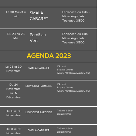
Le 30 Mai et 4
SMALA
Esplanade du Lido -
Juin
Métro Argoulets
CABARET
Toulouse 31500
Du 23 au 25
Pardi! au
Esplanade du Lido -
Mai
Métro Argoulets
Vert
Toulouse 31500
AGENDA 2023
Le 28 et 30
L'Azimut
SMALA CABARET
Espace Cirque
Novembre
Antony / Châtenay-Malabry (92)
Du 24
L'Azimut
LOW COST PARADISE
Espace Cirque
Novembre
Antony / Châtenay-Malabry (92)
au
17
Décembre
Du 16 au 18
Théâtre-Sénart
LOW COST PARADISE
Lieusaint (77)
Novembre
Du 14 au 15
Théâtre-Sénart
SMALA CABARET
Lieusaint (77)
Novembre