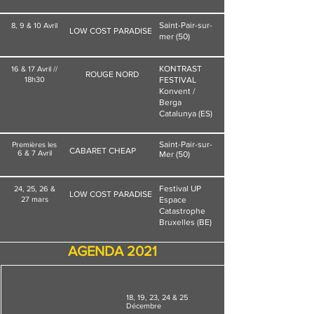
Saint-Pair-sur-
8, 9 & 10 Avril
LOW COST PARADISE
mer (50)
KONTRAST
16 & 17 Avril //
ROUGE NORD
18h30
FESTIVAL
Konvent /
Berga
Catalunya (ES)
Saint-Pair-sur-
Premières les
CABARET CHEAP
6 & 7 Avril
Mer (50)
Festival UP
24, 25, 26 &
LOW COST PARADISE
27 mars
Espace
Catastrophe
Bruxelles (BE)
AGENDA 2021
18, 19, 23, 24 & 25
Décembre